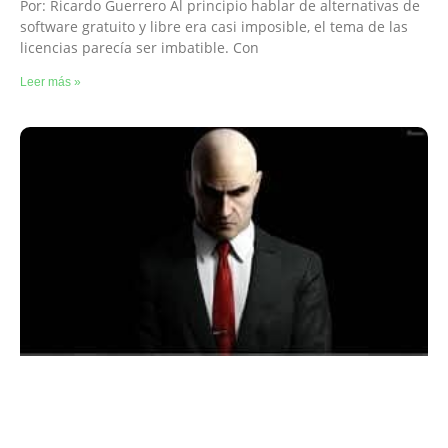
Por: Ricardo Guerrero Al principio hablar de alternativas de
software gratuito y libre era casi imposible, el tema de las
licencias parecía ser imbatible. Con
Leer más »