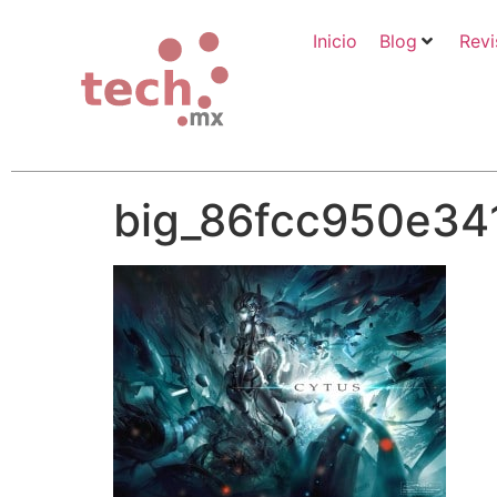
Inicio
Blog
Revi
big_86fcc950e3