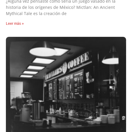
¿Alguna vez pensaste como sería un juego vasado en la
historia de los orígenes de México? Mictlan: An Ancient
Mythical Tale es la creación de
Leer más »