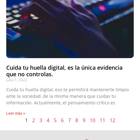
Cuida tu huella digital, es la única evidencia
que no controlas.
julio 1, 2022
Cuida tu huella digital, eso te permitirá mantenerte limpio
ante la sociedad, de la misma manera que cuidas tu
información. Actualmente, el pensamiento crítico es
Leer más »
1
2
3
4
5
6
7
8
9
10
11
12