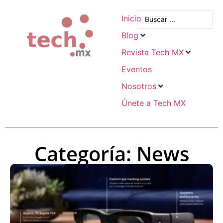
Inicio
Blog
Revista Tech MX
Eventos
Nosotros
Únete a Tech MX
Categoría: News