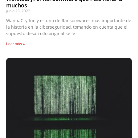
muchos
junio 23, 2022
WannaCry fue y es uno de Ransomwares más importante de
la historia en la ciberseguridad, tomando en cuenta que el
supuesto desarrollo original se le
Leer más »