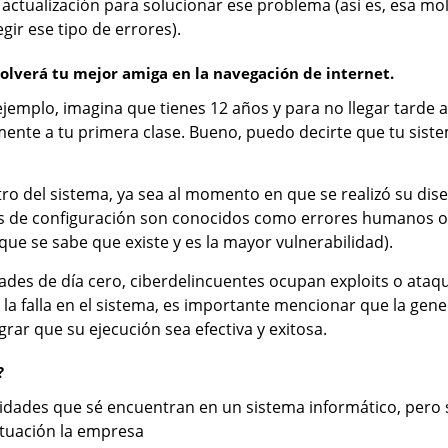
ctualización para solucionar ese problema (así es, esa mole
egir ese tipo de errores).
 volverá tu mejor amiga en la navegación de internet.
mplo, imagina que tienes 12 años y para no llegar tarde a t
mente a tu primera clase. Bueno, puedo decirte que tu sist
ntro del sistema, ya sea al momento en que se realizó su d
res de configuración son conocidos como errores humanos 
ue se sabe que existe y es la mayor vulnerabilidad).
ades de día cero, ciberdelincuentes ocupan exploits o ata
a falla en el sistema, es importante mencionar que la gener
grar que su ejecución sea efectiva y exitosa.
y?
idades que sé encuentran en un sistema informático, pero 
ituación la empresa