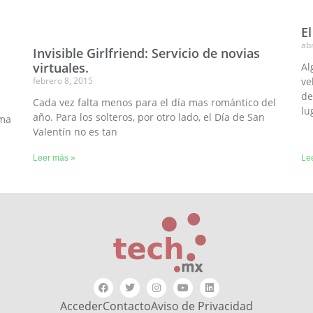
E
abr
Invisible Girlfriend: Servicio de novias
virtuales.
Al
febrero 8, 2015
ve
de
Cada vez falta menos para el día mas romántico del
lu
año. Para los solteros, por otro lado, el Día de San
ama
Valentín no es tan
Leer más »
Le
Acceder
Contacto
Aviso de Privacidad