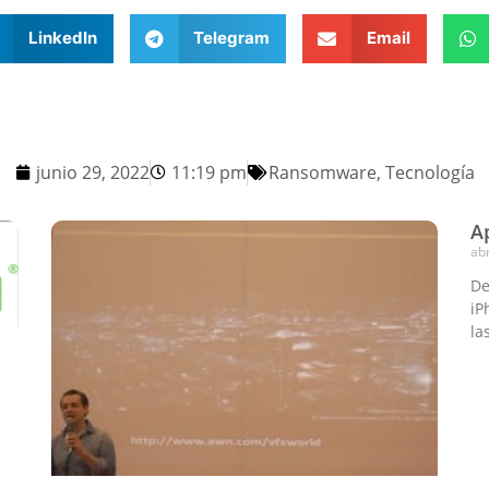
LinkedIn
Telegram
Email
junio 29, 2022
11:19 pm
Ransomware
,
Tecnología
A
abr
De
iP
la