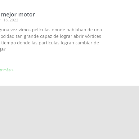
l mejor motor
il 16, 2022
guna vez vimos películas donde hablaban de una
locidad tan grande capaz de lograr abrir vórtices
 tiempo donde las partículas logran cambiar de
gar
er más »