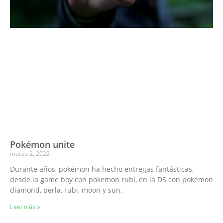
Pokémon unite
marzo 2, 2022
Durante años, pokémon ha hecho entregas fantásticas,
desde la game boy con pokemon rubi, en la DS con pokémon
diamond, perla, rubi, moon y sun,
Leer más »