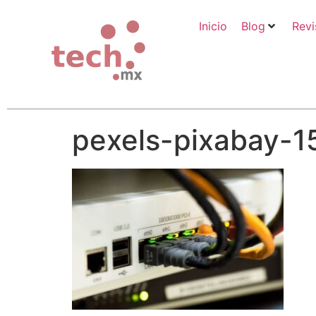
Inicio
Blog
Revi
pexels-pixabay-1