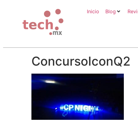
Inicio
Blog
Revi
ConcursoIconQ2