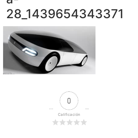
28_1439654343371
0
Calificación