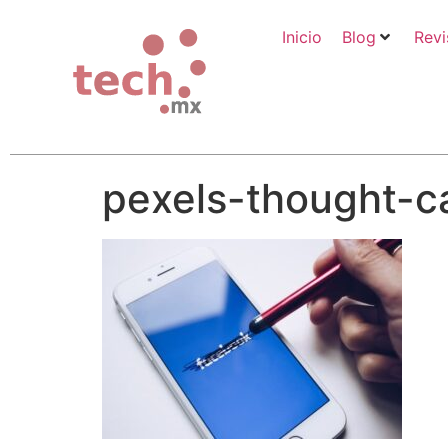
Inicio
Blog
Revi
pexels-thought-c