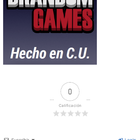
0
Calificación
Suscribir
Login