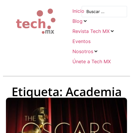
Inicio
Blog
Revista Tech MX
Eventos
Nosotros
Únete a Tech MX
Etiqueta: Academia