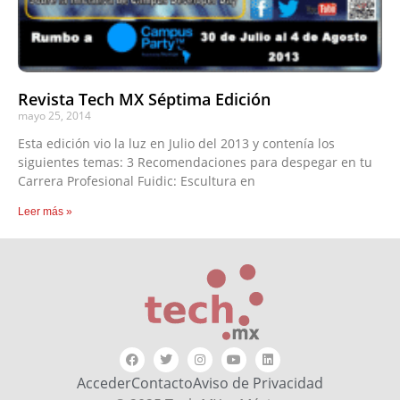
Revista Tech MX Séptima Edición
mayo 25, 2014
Esta edición vio la luz en Julio del 2013 y contenía los
siguientes temas: 3 Recomendaciones para despegar en tu
Carrera Profesional Fuidic: Escultura en
Leer más »
Acceder
Contacto
Aviso de Privacidad