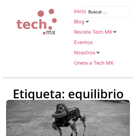
Inicio
Blog
Revista Tech MX
Eventos
Nosotros
Únete a Tech MX
Etiqueta: equilibrio