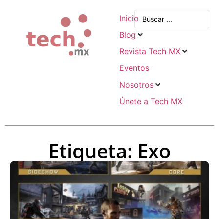
Inicio
Blog
Revista Tech MX
Eventos
Nosotros
Únete a Tech MX
Etiqueta: Exo