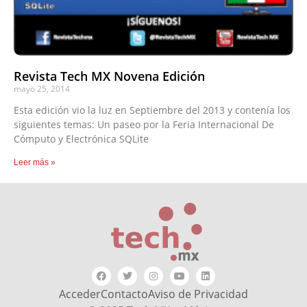
Revista Tech MX Novena Edición
mayo 25, 2014
Esta edición vio la luz en Septiembre del 2013 y contenía los
siguientes temas: Un paseo por la Feria Internacional De
Cómputo y Electrónica SQLite
Leer más »
Acceder
Contacto
Aviso de Privacidad