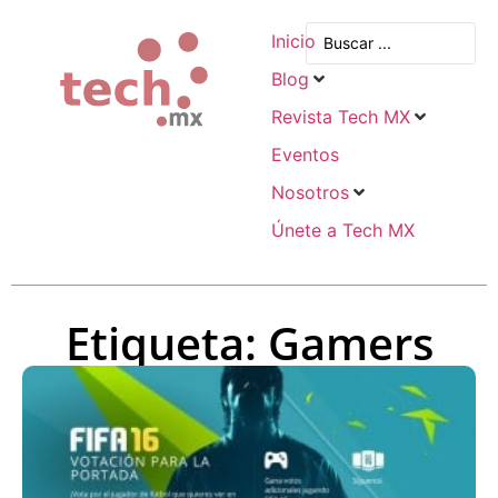
Inicio
Blog
Revista Tech MX
Eventos
Nosotros
Únete a Tech MX
Etiqueta: Gamers