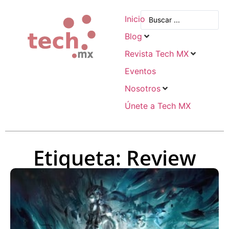
Inicio
Blog
Revista Tech MX
Eventos
Nosotros
Únete a Tech MX
Etiqueta: Review