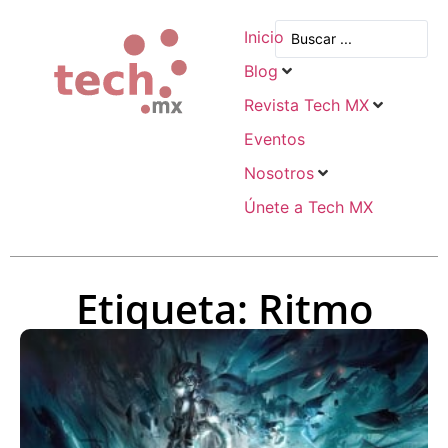
Inicio
Blog
Revista Tech MX
Eventos
Nosotros
Únete a Tech MX
Etiqueta: Ritmo