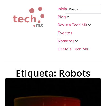
Inicio
Blog
Revista Tech MX
Eventos
Nosotros
Únete a Tech MX
Etiqueta: Robots