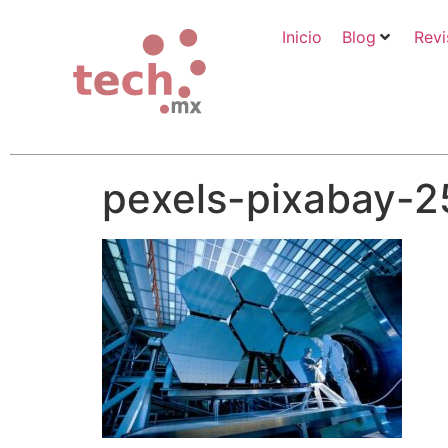
Inicio
Blog
Revi
pexels-pixabay-2