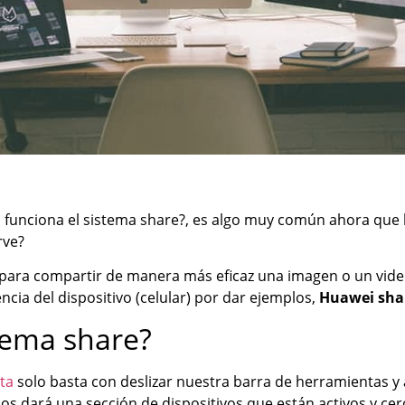
 funciona el sistema share?, es algo muy común ahora que l
rve?
 para compartir de manera más eficaz una imagen o un vid
ia del dispositivo (celular) por dar ejemplos,
Huawei sha
tema share?
nta
solo basta con deslizar nuestra barra de herramientas y a
a nos dará una sección de dispositivos que están activos y ce