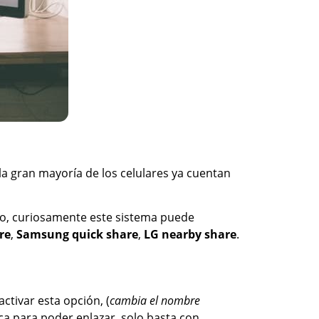
a gran mayoría de los celulares ya cuentan
eo, curiosamente este sistema puede
re
,
Samsung quick share
,
LG nearby share
.
ctivar esta opción, (
cambia el nombre
rca para poder enlazar, solo basta con