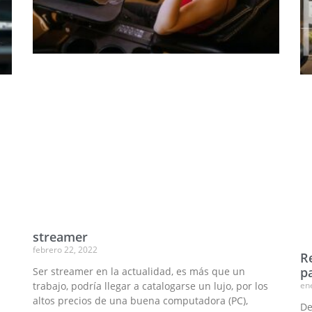
streamer
febrero 22, 2022
R
p
Ser streamer en la actualidad, es más que un
en
trabajo, podría llegar a catalogarse un lujo, por los
altos precios de una buena computadora (PC),
De