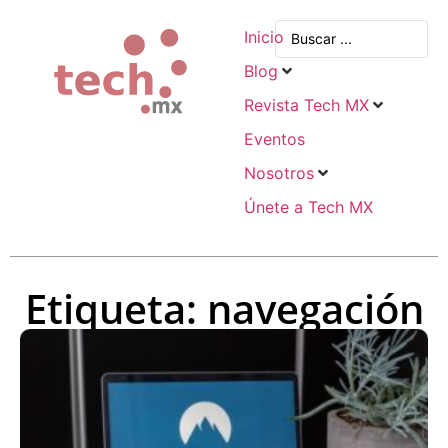
Inicio
Blog
Revista Tech MX
Eventos
Nosotros
Únete a Tech MX
Etiqueta: navegación