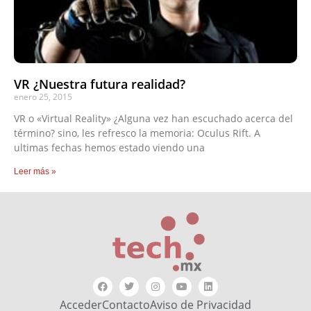
VR ¿Nuestra futura realidad?
enero 25, 2015
VR o «Virtual Reality» ¿Alguna vez han escuchado acerca del
término? sino, les refresco la memoria: Oculus Rift. A
ultimas fechas hemos estado viendo una
Leer más »
Acceder
Contacto
Aviso de Privacidad