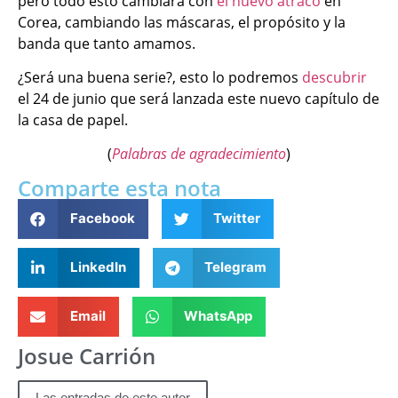
pero todo esto cambiara con
el nuevo atraco
en
Corea, cambiando las máscaras, el propósito y la
banda que tanto amamos.
¿Será una buena serie?, esto lo podremos
descubrir
el 24 de junio que será lanzada este nuevo capítulo de
la casa de papel.
(
Palabras de agradecimiento
)
Comparte esta nota
Facebook
Twitter
LinkedIn
Telegram
Email
WhatsApp
Josue Carrión
Las entradas de este autor