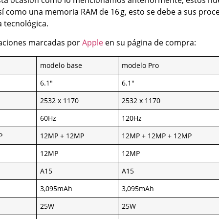
esta ocasión como lo mencionamos anteriormente, estos nu
sí como una memoria RAM de 16 g, esto se debe a sus proc
 tecnológica.
caciones marcadas por
Apple
en su página de compra:
modelo base
modelo Pro
6.1″
6.1″
2532 x 1170
2532 x 1170
60Hz
120Hz
P
12MP + 12MP
12MP + 12MP + 12MP
12MP
12MP
A15
A15
3,095mAh
3,095mAh
25W
25W