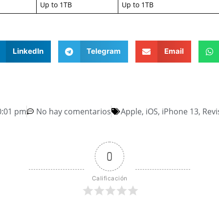
Up to 1TB
Up to 1TB
LinkedIn
Telegram
Email
0:01 pm
No hay comentarios
Apple
,
iOS
,
iPhone 13
,
Revi
0
Calificación