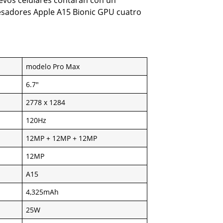
evos celulares contaran con un
esadores Apple A15 Bionic GPU cuatro
modelo Pro Max
6.7″
2778 x 1284
120Hz
12MP + 12MP + 12MP
12MP
A15
4,325mAh
25W