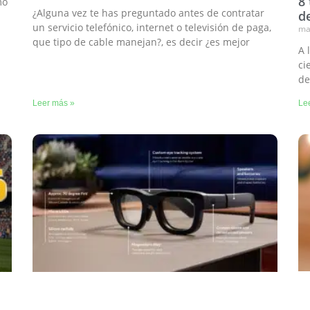
8
mo
¿Alguna vez te has preguntado antes de contratar
d
un servicio telefónico, internet o televisión de paga,
ma
que tipo de cable manejan?, es decir ¿es mejor
A 
ci
de
Leer más »
Le