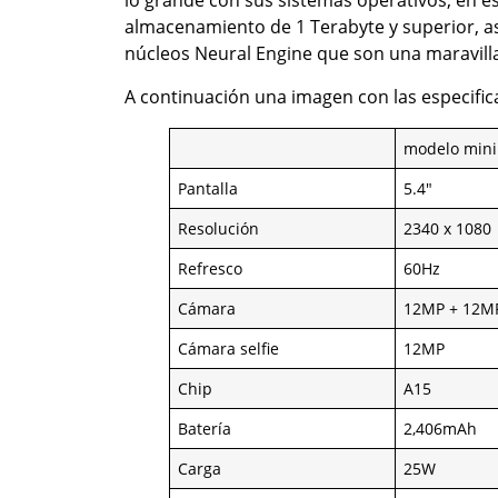
lo grande con sus sistemas operativos, en 
almacenamiento de 1 Terabyte y superior, a
núcleos Neural Engine que son una maravilla
A continuación una imagen con las especifi
modelo mini
Pantalla
5.4″
Resolución
2340 x 1080
Refresco
60Hz
Cámara
12MP + 12M
Cámara selfie
12MP
Chip
A15
Batería
2,406mAh
Carga
25W