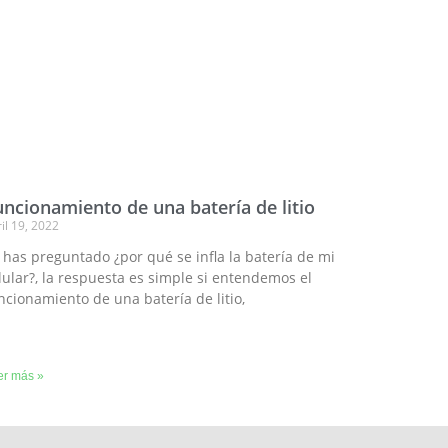
uncionamiento de una batería de litio
il 19, 2022
 has preguntado ¿por qué se infla la batería de mi
lular?, la respuesta es simple si entendemos el
ncionamiento de una batería de litio,
er más »