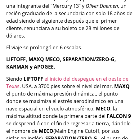
una integrante del “Mercury 13” y
Oliver Daemen
, un
recién graduado de la secundaria con solo 18 años de
edad siendo el siguiente después que el primer
cliente, renunciara a su boleto de 28 millones de
dólares.
El viaje se prolongó en 6 escalas.
LIFTOFF, MAXQ MECO, SEPARATION/ZERO-G,
KARMAN y APOGEE.
Siendo
LIFTOFF
el inicio del despegue en el oeste de
Texas
. USA, a 3700 pies sobre el nivel del mar,
MAXQ
el punto de máxima presión dinámica., el punto
donde se maximiza el estrés aerodinámico en una
nave espacial en el vuelo atmosférico,
MECO
, la
máxima altitud donde la primera parte del
FALCON 9
se desprendió con el fin de regresar a tierra, dándole
el nombre de
MECO
(Main Engine Cutoff, por sus
siglas en inglés),
SEPARATION/ZERO-G.
, el punto de