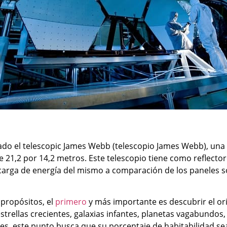
ado el telescopic James Webb (telescopio James Webb), una o
21,2 por 14,2 metros. Este telescopio tiene como reflectore
 carga de energía del mismo a comparación de los paneles 
propósitos, el
primero
y más importante es descubrir el or
strellas crecientes, galaxias infantes, planetas vagabundos,
es, este punto busca que su porcentaje de habitabilidad sea