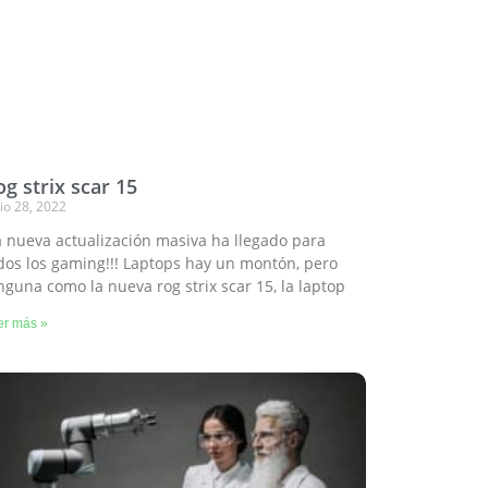
g strix scar 15
io 28, 2022
a nueva actualización masiva ha llegado para
dos los gaming!!! Laptops hay un montón, pero
nguna como la nueva rog strix scar 15, la laptop
er más »