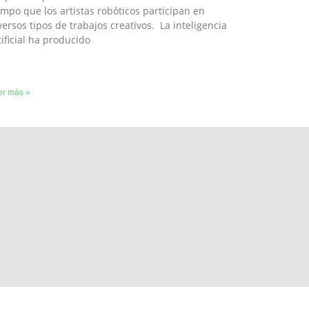
empo que los artistas robóticos participan en
versos tipos de trabajos creativos. La inteligencia
tificial ha producido
er más »