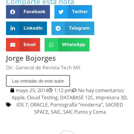
Comparte esta nota
Facebook
Twitter
LinkedIn
Telegram
Email
WhatsApp
Jorge Bojorges
Dir. General de Revista Tech MX
Las entradas de este autor
mayo 25, 2014
1:12 pm
No hay comentarios
Apple
,
Cloud Testing
,
DATABASE 12C
,
Impresora 3D
,
IOS 7
,
ORACLE
,
Pornografía “moderna”
,
SACRED
SPACE
,
SAIC
,
SAIC Punto y Coma