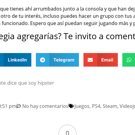
que tienes ahí arrumbados junto a la consola y que han deja
io otro de tu interés, incluso puedes hacer un grupo con tu
n funcionado. Espero que así puedan seguir jugando más y
egia agregarías? Te invito a coment
LinkedIn
Telegram
Email
te dice que soy hipster
0:51 pm
No hay comentarios
Juegos
,
PS4
,
Steam
,
Videoj
0