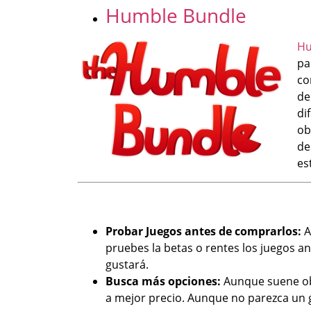
Humble Bundle
Hu
pa
co
de
di
ob
de
es
Probar Juegos antes de comprarlos:
A
pruebes la betas o rentes los juegos 
gustará.
Busca más opciones:
Aunque suene obv
a mejor precio. Aunque no parezca un 