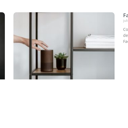
F
jul
Co
de
Fa