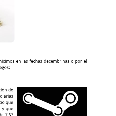
hicimos en las fechas decembrinas o por el
uegos:
ción de
diarias
cio que
, y que
de 7.67