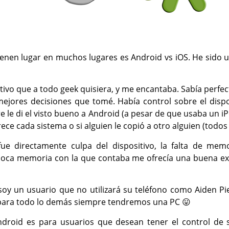
ienen lugar en muchos lugares es Android vs iOS. He sido 
ativo que a todo geek quisiera, y me encantaba. Sabía perf
s mejores decisiones que tomé. Había control sobre el disp
 le di el visto bueno a Android (a pesar de que usaba un i
ece cada sistema o si alguien le copió a otro alguien (todo
ue directamente culpa del dispositivo, la falta de mem
poca memoria con la que contaba me ofrecía una buena expe
soy un usuario que no utilizará su teléfono como Aiden Pi
 para todo lo demás siempre tendremos una PC 😛
ndroid es para usuarios que desean tener el control de 