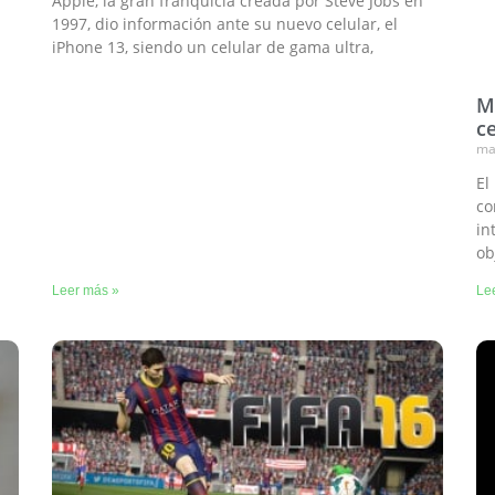
Apple, la gran franquicia creada por Steve Jobs en
1997, dio información ante su nuevo celular, el
iPhone 13, siendo un celular de gama ultra,
Mi
c
ma
El
co
in
ob
Leer más »
Le