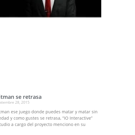
itman se retrasa
ptiembre 28, 2015
tman ese juego donde puedes matar y matar sin
edad y como gustes se retrasa, “IO Interactive”
tudio a cargo del proyecto menciono en su