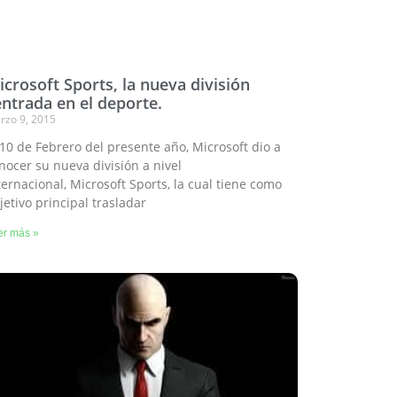
crosoft Sports, la nueva división
entrada en el deporte.
rzo 9, 2015
 10 de Febrero del presente año, Microsoft dio a
nocer su nueva división a nivel
ternacional, Microsoft Sports, la cual tiene como
jetivo principal trasladar
er más »